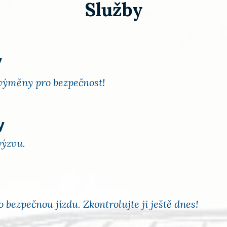
Služby
V
výměny pro bezpečnost!
y
výzvu.
bezpečnou jízdu. Zkontrolujte ji ještě dnes!