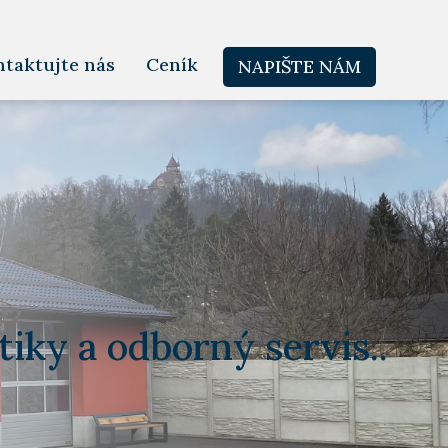
taktujte nás
Ceník
NAPIŠTE NÁM
iky a odborný servis..