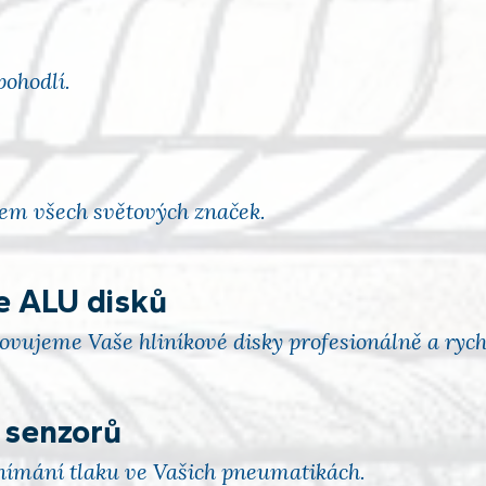
pohodlí.
dem všech světových značek.
e ALU disků
ujeme Vaše hliníkové disky profesionálně a rych
 senzorů
nímání tlaku ve Vašich pneumatikách.