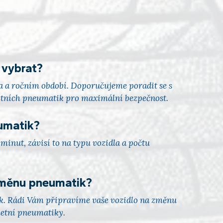
 vybrat?
a a ročním období. Doporučujeme poradit se s
etních pneumatik pro maximální bezpečnost.
umatik?
inut, závisí to na typu vozidla a počtu
ýměnu pneumatik?
. Rádi Vám připravíme vaše vozidlo na změnu
letní pneumatiky.