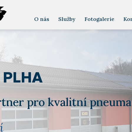
O nás
Služby
Fotogalerie
Kon
 PLHA
rtner pro kvalitní pneumat
í